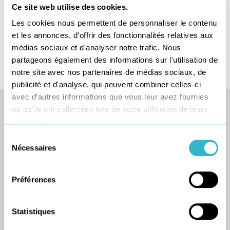
Ce site web utilise des cookies.
RSE
(50)
Les cookies nous permettent de personnaliser le contenu
Transport Logistique
(79)
et les annonces, d'offrir des fonctionnalités relatives aux
médias sociaux et d'analyser notre trafic. Nous
partageons également des informations sur l'utilisation de
notre site avec nos partenaires de médias sociaux, de
publicité et d'analyse, qui peuvent combiner celles-ci
avec d'autres informations que vous leur avez fournies
ou qu'ils ont collectées lors de votre utilisation de leurs
services.
Sélection
Nécessaires
du
consentement
Préférences
Statistiques