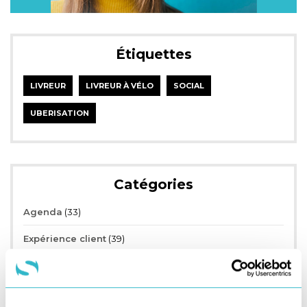
Étiquettes
LIVREUR
LIVREUR À VÉLO
SOCIAL
UBERISATION
Catégories
Agenda
(33)
Expérience client
(39)
Informations marché
(173)
Livre blanc
(1)