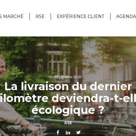
S MARCHÉ
RSE
EXPÉRIENCE CLIENT
AGENDA
31 octobre 2018
La livraison du dernier
ilomètre deviendra-t-el
écologique ?
RSE