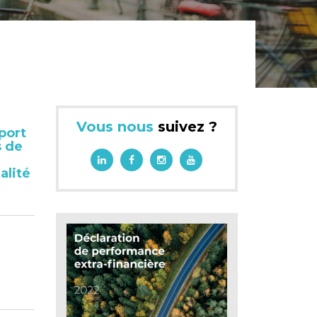
Vous nous
suivez ?
port
s de
ualité