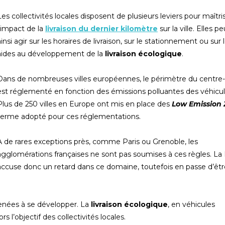
Les collectivités locales disposent de plusieurs leviers pour maîtri
l’impact de la
livraison du dernier kilomètre
sur la ville. Elles p
ainsi agir sur les horaires de livraison, sur le stationnement ou sur 
aides au développement de la
livraison écologique
.
Dans de nombreuses villes européennes, le périmètre du centre-v
est réglementé en fonction des émissions polluantes des véhicul
Plus de 250 villes en Europe ont mis en place des
Low Emission
terme adopté pour ces réglementations.
À de rares exceptions près, comme Paris ou Grenoble, les
agglomérations françaises ne sont pas soumises à ces règles. La
accuse donc un retard dans ce domaine, toutefois en passe d’êtr
enées à se développer. La
livraison écologique
, en véhicules
 l’objectif des collectivités locales.