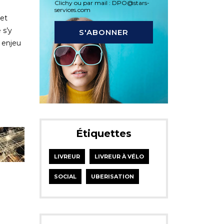
Clichy ou par mail : DPO@stars-
services.com
 et
 s’y
 enjeu
Étiquettes
LIVREUR
LIVREUR À VÉLO
SOCIAL
UBERISATION