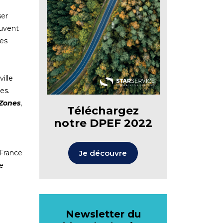
ser
euvent
les
ille
es.
 Zones
,
Téléchargez
notre DPEF 2022
Je découvre
 France
e
Newsletter du