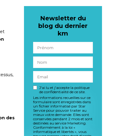
Newsletter du
blog du dernier
 et
km
on
cessus,
J'ai lu et j'accepte la politique
de confidentialité de ce site.
Les informations recueillies sur ce
formulaire sont enregistrées dans
un fichier informatisé par Star
Service pour pouvoir traiter au
mieux votre demande. Elles sont
on des
conservées pendant 2 mois et sont
destinées au service Marketing.
Conformément à la loi «
informatique et libertés », vous
pouvez exercer votre droit d'accès