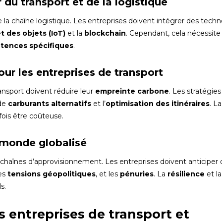
r du transport et de la logistique
 la chaîne logistique. Les entreprises doivent intégrer des techn
t des objets (IoT)
et la
blockchain
. Cependant, cela nécessite
tences spécifiques
.
ur les entreprises de transport
ransport doivent réduire leur
empreinte carbone
. Les stratégies
 de
carburants alternatifs
et l’
optimisation des itinéraires
. La
ois être coûteuse.
 monde globalisé
 chaînes d’approvisionnement. Les entreprises doivent anticiper 
les
tensions géopolitiques
, et les
pénuries
. La
résilience
et la
s.
s entreprises de transport et