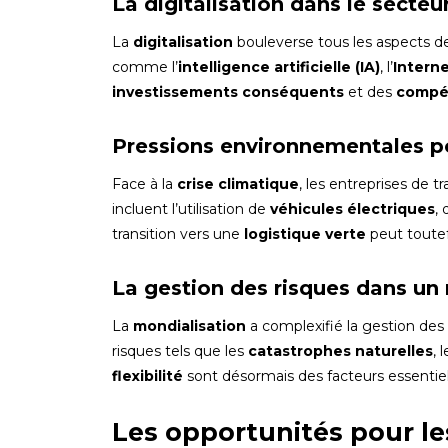
La digitalisation dans le secteu
La
digitalisation
bouleverse tous les aspects de
comme l’
intelligence artificielle (IA)
, l’
Interne
investissements conséquents
et des
compé
Pressions environnementales po
Face à la
crise climatique
, les entreprises de t
incluent l’utilisation de
véhicules électriques
,
transition vers une
logistique verte
peut toutef
La gestion des risques dans un
La
mondialisation
a complexifié la gestion des
risques tels que les
catastrophes naturelles
, 
flexibilité
sont désormais des facteurs essentiel
Les opportunités pour le