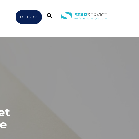
DPEF 2022
et
de