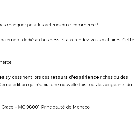
 pas manquer pour les acteurs du e-commerce !
cipalement dédié au business et aux rendez-vous d’affaires. Cett
.
merce.
es
s’y dessinent lors des
retours d’expérience
riches ou des
me édition qui réunira une nouvelle fois tous les dirigeants du
se Grace – MC 98001 Principauté de Monaco