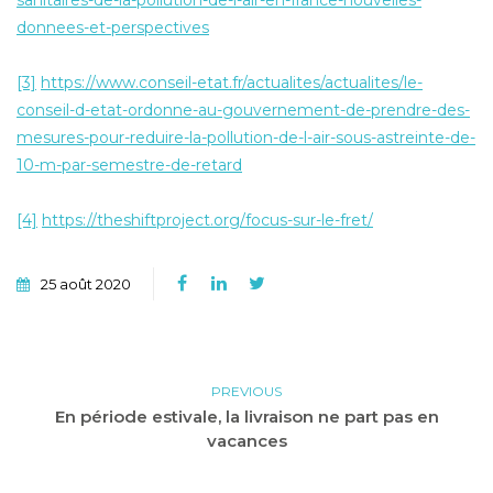
sanitaires-de-la-pollution-de-l-air-en-france-nouvelles-
donnees-et-perspectives
[3]
https://www.conseil-etat.fr/actualites/actualites/le-
conseil-d-etat-ordonne-au-gouvernement-de-prendre-des-
mesures-pour-reduire-la-pollution-de-l-air-sous-astreinte-de-
10-m-par-semestre-de-retard
[4]
https://theshiftproject.org/focus-sur-le-fret/
25 août 2020
PREVIOUS
En période estivale, la livraison ne part pas en
vacances