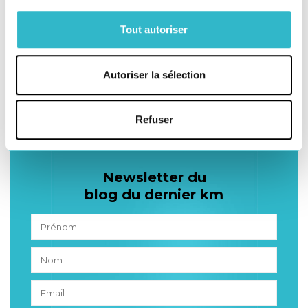
Tout autoriser
Téléchargez
notre DPEF 2022
Autoriser la sélection
Je découvre
Refuser
Newsletter du
blog du dernier km