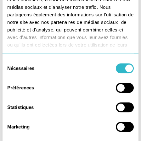
médias sociaux et d'analyser notre trafic. Nous
partageons également des informations sur l'utilisation de
notre site avec nos partenaires de médias sociaux, de
publicité et d'analyse, qui peuvent combiner celles-ci
avec d'autres informations que vous leur avez fournies
J'ai lu et j'accepte la politique de confidentialité de ce site.
ou qu'ils ont collectées lors de votre utilisation de leurs
Les informations recueillies sur ce formulaire sont enregistrées
services.
dans un fichier informatisé par Star Service pour pouvoir
traiter au mieux votre demande. Elles sont conservées pendant
2 mois et sont destinées au service Marketing. Conformément
Sélection
à la loi « informatique et libertés », vous pouvez exercer votre
Nécessaires
du
droit d'accès aux données vous concernant et les faire rectifier
en contactant : Monsieur le Délégué à la Protection des
consentement
Données, Star service, 10 rue Olof Palme 92110 Clichy ou par
mail : DPO@stars-services.com
Préférences
Statistiques
Marketing