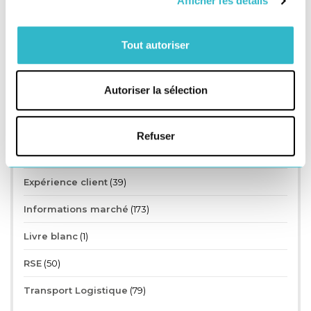
Afficher les détails
LIVREUR
LIVREUR À VÉLO
SOCIAL
Tout autoriser
UBERISATION
Autoriser la sélection
Catégories
Refuser
Agenda
(33)
Expérience client
(39)
Informations marché
(173)
Livre blanc
(1)
RSE
(50)
Transport Logistique
(79)