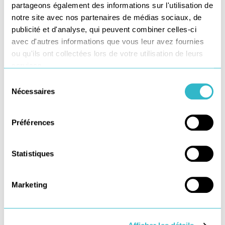
partageons également des informations sur l'utilisation de
notre site avec nos partenaires de médias sociaux, de
publicité et d'analyse, qui peuvent combiner celles-ci
J'ai lu et j'accepte la politique de confidentialité de ce site.
Les informations recueillies sur ce formulaire sont enregistrées
avec d'autres informations que vous leur avez fournies
dans un fichier informatisé par Star Service pour pouvoir
ou qu'ils ont collectées lors de votre utilisation de leurs
traiter au mieux votre demande. Elles sont conservées pendant
2 mois et sont destinées au service Marketing. Conformément
services.
à la loi « informatique et libertés », vous pouvez exercer votre
droit d'accès aux données vous concernant et les faire rectifier
Sélection
en contactant : Monsieur le Délégué à la Protection des
Données, Star service, 10 rue Olof Palme 92110 Clichy ou par
Nécessaires
du
mail : DPO@stars-services.com
consentement
Préférences
Statistiques
Marketing
Étiquettes