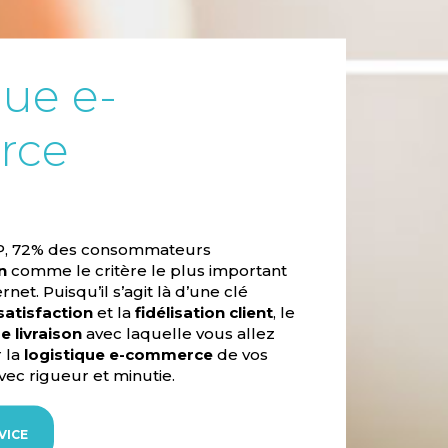
que e-
rce
P, 72% des consommateurs
n
comme le critère le plus important
rnet. Puisqu’il s’agit là d’une clé
satisfaction
et la
fidélisation client
, le
e livraison
avec laquelle vous allez
r la
logistique e-commerce
de vos
avec rigueur et minutie.
VICE