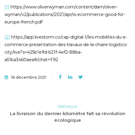
[1]
https://www.oliverwyman.com/content/dam/oliver-
wyman/v2/publications/2021/apr/is-ecommerce-good-for-
europe-french.pdf
[2]
https://app.livestorm.co/cap-digital-1/les-mobilites-du-e-
commerce-presentation-des-travaux-de-la-chaire-logistics-
city/live?s=425b1e9d-b21f-4ef2-88ba-
a51ba3460aea#/chat+F92
16 décembre 2021
PREVIOUS
La livraison du dernier kilomètre fait sa révolution
écologique