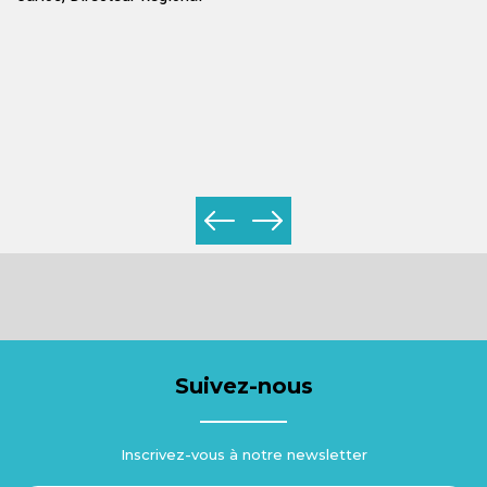
ir
le
le
Lu
Previous
Next
Suivez-nous
Inscrivez-vous à notre newsletter