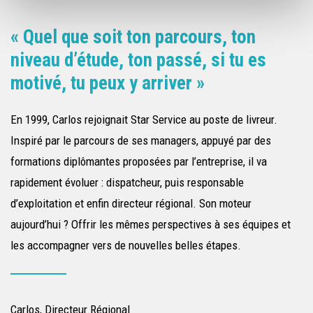
« Quel que soit ton parcours, ton
«
e
niveau d’étude, ton passé, si tu es
c
motivé, tu peux y arriver »
f
En 1999, Carlos rejoignait Star Service au poste de livreur.
En
Inspiré par le parcours de ses managers, appuyé par des
pr
DI
formations diplômantes proposées par l’entreprise, il va
éc
rapidement évoluer : dispatcheur, puis responsable
di
d’exploitation et enfin directeur régional. Son moteur
pa
aujourd’hui ? Offrir les mêmes perspectives à ses équipes et
vo
on
les accompagner vers de nouvelles belles étapes.
Fr
So
lui
pl
Carlos, Directeur Régional