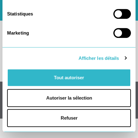
exigences et ses difficultés. Ils savent détecter un
Statistiques
potentiel et lui donner sa chance.
Marketing
C’est leur histoire, leur
parcours, leur fierté
Afficher les détails
Tout autoriser
Autoriser la sélection
Refuser