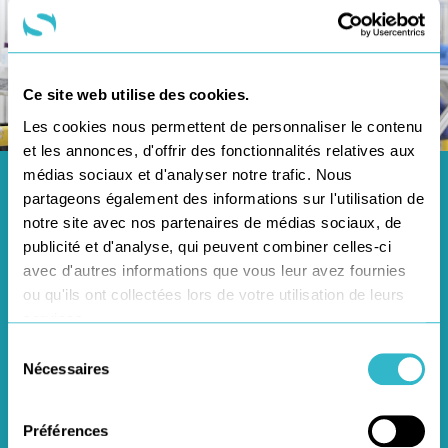
Ce site web utilise des cookies.
Les cookies nous permettent de personnaliser le contenu
et les annonces, d'offrir des fonctionnalités relatives aux
Chez Star Service, vous
médias sociaux et d'analyser notre trafic. Nous
pouvez compter sur les
partageons également des informations sur l'utilisation de
notre site avec nos partenaires de médias sociaux, de
managers pour vous
publicité et d'analyse, qui peuvent combiner celles-ci
accompagner
avec d'autres informations que vous leur avez fournies
ou qu'ils ont collectées lors de votre utilisation de leurs
services.
Nos équipes font la force de Star Service, et nos
managers y sont pour beaucoup. Plus de 95 % des
Sélection
Nécessaires
du
managers ont commencé en tant que livreurs,
consentement
préparateurs de commandes ou agent de quais.
Préférences
Issus du terrain, ils connaissent votre métier, ses