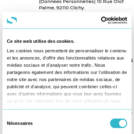
(Données Personnelles) 10 Rue Olof
Palme, 92110 Clichy.
Si vous estimez après nous avoir contacté
que vos droits ne sont pas respectés, vous
pouvez déposer une réclamation auprès de
la CNIL.
Ce site web utilise des cookies.
Combien de temps
Les cookies nous permettent de personnaliser le contenu
et les annonces, d'offrir des fonctionnalités relatives aux
conservons nous les données
médias sociaux et d'analyser notre trafic. Nous
à caractère personnel ?
partageons également des informations sur l'utilisation de
notre site avec nos partenaires de médias sociaux, de
Les données à caractère personnel ne sont
publicité et d'analyse, qui peuvent combiner celles-ci
conservées que pendant la durée
strictement nécessaire à la finalité du
avec d'autres informations que vous leur avez fournies
traitement pour laquelle elles ont été
ou qu'ils ont collectées lors de votre utilisation de leurs
collectées, dans le respect des
services.
préconisations de la CNIL et/ou des délais de
Sélection
conservation imposés en vertu des
Nécessaires
du
dispositions légales ou réglementaires.
consentement