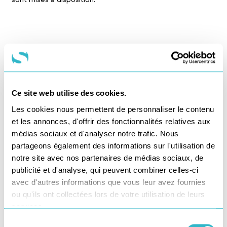
Livraison de colis : l’agilité au cœur
de l’expérience client
Ce site web utilise des cookies.
Puisque les
modes de vies des clients
ne cessent
Les cookies nous permettent de personnaliser le contenu
d’évoluer, les marques doivent s’adapter. Afin de suivre les
et les annonces, d'offrir des fonctionnalités relatives aux
nouveaux rythmes
de consommation, c’est
l’agilité
de
médias sociaux et d'analyser notre trafic. Nous
votre
mode de livraison
qui fera
la différence. Avec des
options de
livraison sur rendez-vous
, des
livraisons
partageons également des informations sur l'utilisation de
express en 1h ou 2h
, des
livraisons multi-journalières
, des
notre site avec nos partenaires de médias sociaux, de
livraisons quotidiennes
, et des
solutions de livraison de
publicité et d'analyse, qui peuvent combiner celles-ci
colis
le
soir
et
durant le week-end
,
Star Service
œuvre
afin de vous aider à rester dans la course !
avec d'autres informations que vous leur avez fournies
ou qu'ils ont collectées lors de votre utilisation de leurs
services.
CONTACTEZ-NOUS
Sélection